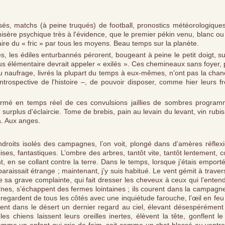
isés, matchs (à peine truqués) de football, pronostics météorologique
 misère psychique très à l'évidence, que le premier pékin venu, blanc ou
faire du « fric » par tous les moyens. Beau temps sur la planète.
, les édiles enturbannés pérorent, bougeant à peine le petit doigt, s
lus élémentaire devrait appeler « exilés ». Ces chemineaux sans foyer,
au naufrage, livrés la plupart du temps à eux-mêmes, n'ont pas la cha
ntrospective de l'histoire –, de pouvoir disposer, comme hier leurs f
nformé en temps réel de ces convulsions jaillies de sombres program
rplus d'éclaircie. Tome de brebis, pain au levain du levant, vin rubi
à. Aux anges.
ndroits isolés des campagnes, l’on voit, plongé dans d’amères réflexi
ses, fantastiques. L’ombre des arbres, tantôt vite, tantôt lentement, c
nt, en se collant contre la terre. Dans le temps, lorsque j’étais emport
paraissait étrange ; maintenant, j’y suis habitué. Le vent gémit à traver
e sa grave complainte, qui fait dresser les cheveux à ceux qui l’enten
haînes, s’échappent des fermes lointaines ; ils courent dans la campagn
nt, regardent de tous les côtés avec une inquiétude farouche, l’œil en feu 
ent dans le désert un dernier regard au ciel, élevant désespérément 
es chiens laissent leurs oreilles inertes, élèvent la tête, gonflent l