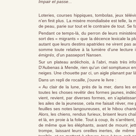
Impair et passe...
Loteries, courses hippiques, tombolas, jeux télév
n'en finit plus. La misère mondialisée est telle, la
de peau, parie sur tout et le contraire de tout. Se 
Pendant ce temps-là, du perron de leurs ministères
sort des « migrants » que la décence lexicale la p
autant que leurs destins apatrides ne virent pas 
somme toute relative à la lumière d'une lecture i
émigrés
, d'un passeport Nansen.
Sur un plateau ardéchois, à l'abri, mais très i
D'Aubenas à Mende, rien qu'un ciel somptueux en su
neiges. Une chouette par ci, un aigle planant par l
Dans un repli de rocaille, j'ouvre le livre :
« Au clair de la lune, près de la mer, dans les e
toutes les choses revêtir des formes jaunes, indéci
vient, revient, par diverses formes, en s’aplatissa
les ailes de la jeunesse, cela me faisait rêver, me 
feuilles ses notes langoureuses, et le hibou chant
Alors, les chiens, rendus furieux, brisent leurs c
et là, en proie à la folie. Tout à coup, ils s’arrête
de même que les éléphants, avant de mourir, jett
trompe, laissant leurs oreilles inertes, de même l