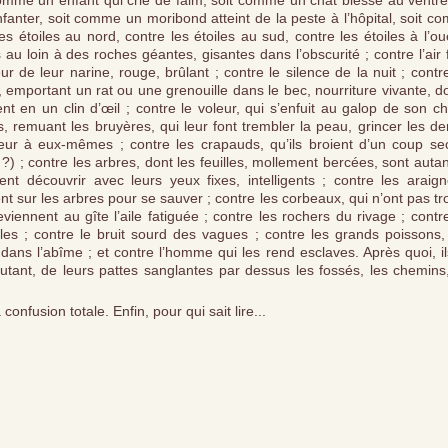
t comme un enfant qui crie de faim, soit comme un chat blessé au ventr
anter, soit comme un moribond atteint de la peste à l’hôpital, soit c
es étoiles au nord, contre les étoiles au sud, contre les étoiles à l’ou
au loin à des roches géantes, gisantes dans l’obscurité ; contre l’air 
ur de leur narine, rouge, brûlant ; contre le silence de la nuit ; contr
, emportant un rat ou une grenouille dans le bec, nourriture vivante, 
sent en un clin d’œil ; contre le voleur, qui s’enfuit au galop de son c
 remuant les bruyères, qui leur font trembler la peau, grincer les de
peur à eux-mêmes ; contre les crapauds, qu’ils broient d’un coup se
?) ; contre les arbres, dont les feuilles, mollement bercées, sont auta
nt découvrir avec leurs yeux fixes, intelligents ; contre les araign
t sur les arbres pour se sauver ; contre les corbeaux, qui n’ont pas t
iennent au gîte l’aile fatiguée ; contre les rochers du rivage ; contr
les ; contre le bruit sourd des vagues ; contre les grands poissons, 
dans l’abîme ; et contre l’homme qui les rend esclaves. Après quoi, i
ant, de leurs pattes sanglantes par dessus les fossés, les chemins,
onfusion totale. Enfin, pour qui sait lire...