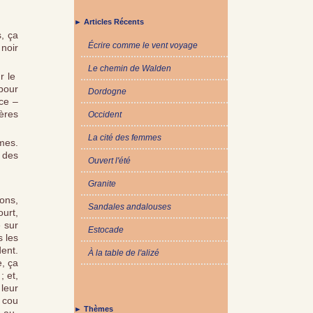
► Articles Récents
s, ça
Écrire comme le vent voyage
 noir
Le chemin de Walden
ur le
 pour
Dordogne
nce –
rères
Occident
La cité des femmes
mes.
s des
Ouvert l'été
Granite
ons,
Sandales andalouses
ourt,
é sur
Estocade
s les
dent.
À la table de l'alizé
e, ça
; et,
leur
e cou
► Thèmes