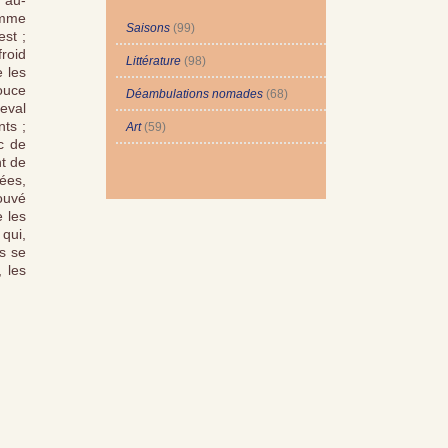
e au-
omme
Saisons
(99)
est ;
froid
Littérature
(98)
e les
douce
Déambulations nomades
(68)
heval
nts ;
Art
(59)
c de
nt de
ées,
rouvé
e les
qui,
ls se
 les