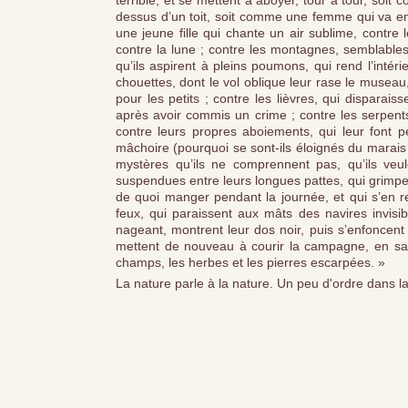
terrible, et se mettent à aboyer, tour à tour, soi
dessus d’un toit, soit comme une femme qui va enf
une jeune fille qui chante un air sublime, contre l
contre la lune ; contre les montagnes, semblables 
qu’ils aspirent à pleins poumons, qui rend l’intérie
chouettes, dont le vol oblique leur rase le museau
pour les petits ; contre les lièvres, qui disparais
après avoir commis un crime ; contre les serpents,
contre leurs propres aboiements, qui leur font 
mâchoire (pourquoi se sont-ils éloignés du marais 
mystères qu’ils ne comprennent pas, qu’ils veule
suspendues entre leurs longues pattes, qui grimpen
de quoi manger pendant la journée, et qui s’en rev
feux, qui paraissent aux mâts des navires invisib
nageant, montrent leur dos noir, puis s’enfoncent 
mettent de nouveau à courir la campagne, en saut
champs, les herbes et les pierres escarpées. »
La nature parle à la nature. Un peu d'ordre dans la c